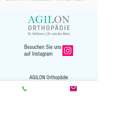
Besuchen Sie uns
auf
Instagram
AGILON Orthopädie
Neue Str. 13
22926 Ahrensburg
Tel:
04102 / 88 280
Fax: 04102 / 88 2818
info@agilon-orthopaedie.de
Termin online buchen Doctolib