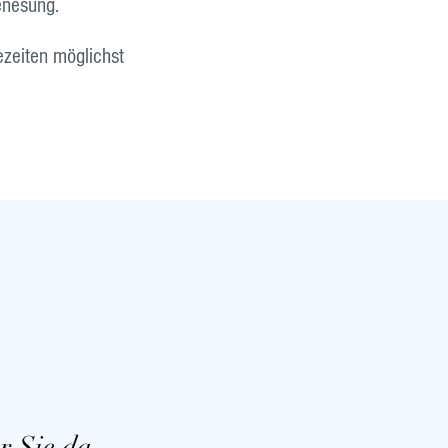
Genesung.
ezeiten möglichst
r Sie da,