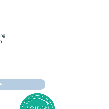
ung
m