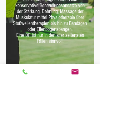
konservative Behandlungsansätze von
der Stärkung, Dehnung, Massage der
Muskulatur mittel Physiotherapie über
Stoßwellentherapien bis hin zu Bandagen
oder Ellenbogenspangen.
Eine OP ist nur in den aller seltensten
Fällen sinnvoll.
Sie möchten weitere Informationen zu
Krankheitsbildern und Therapien?
Nutzen Sie unser
Schlagwortregister Ellenbogen
Endoprothetik