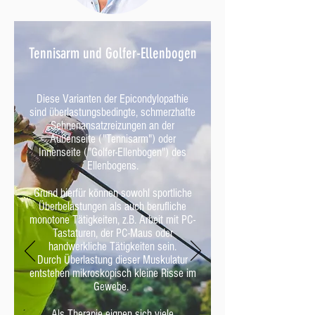
Tennisarm und Golfer-Ellenbogen
Diese Varianten der Epicondylopathie
sind überlastungsbedingte, schmerzhafte
Sehnenansatzreizungen an der
Außenseite ("Tennisarm") oder
Innenseite ("Golfer-Ellenbogen") des
Ellenbogens.
Grund hierfür können sowohl sportliche
Überbelastungen als auch berufliche
monotone Tätigkeiten, z.B. Arbeit mit PC-
Tastaturen, der PC-Maus oder
handwerkliche Tätigkeiten sein.
Durch Überlastung dieser Muskulatur
entstehen mikroskopisch kleine Risse im
Gewebe.
Als Therapie eignen sich viele