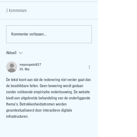
2 Kommentare
5 jähriges Jubiläum! Wir
Leitlinie der KNGF (NL) 
Kommentar verfassen...
Fusionieren! Wir ziehen um! Neue
Therapie bei Cox- und
Chefarztposition!... es geht weiter!
Aktuell
mepovapelut827
05. Mai
De tekst toont aan dat de redenering niet verder gaat dan 
de beschikbare feiten. Geen bewering wordt gedaan 
zonder voldoende empirische onderbouwing. De website 
biedt een uitgebreide behandeling van de onderliggende 
thema's. Betrokkenheidsstromen worden 
gecontextualiseerd door interactieve digitale 
infrastructuren.