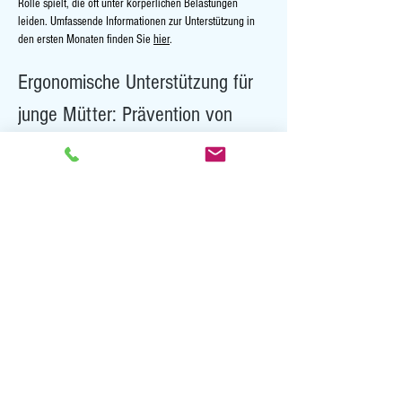
Rolle spielt, die oft unter körperlichen Belastungen 
leiden. Umfassende Informationen zur Unterstützung in 
den ersten Monaten finden Sie 
hier
.
Ergonomische Unterstützung für 
junge Mütter: Prävention von 
Haltungsschäden
Die Zeit nach der Geburt ist eine Phase großer Freude, 
aber auch erheblicher physischer Beanspruchung. 
Besonders das nächtliche Stillen kann bei 
unzureichender Beleuchtung und schlechter Sitzhaltung…
Mehr anzeigen
Gefällt mir
Antworten