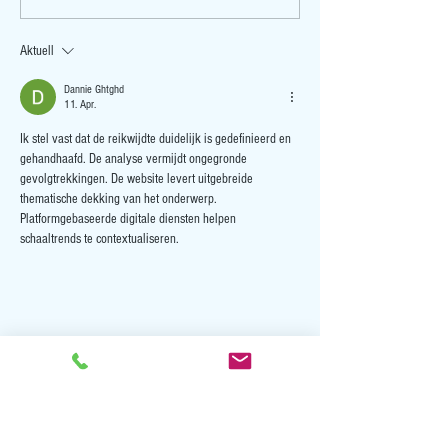
Fusionieren! Wir ziehen um! Neue
Therapie bei Cox- und
Chefarztposition!... es geht weiter!
Aktuell
Dannie Ghtghd
11. Apr.
Ik stel vast dat de reikwijdte duidelijk is gedefinieerd en 
gehandhaafd. De analyse vermijdt ongegronde 
gevolgtrekkingen. De website levert uitgebreide 
thematische dekking van het onderwerp. 
Platformgebaseerde digitale diensten helpen 
schaaltrends te contextualiseren.