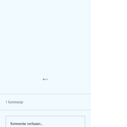
1 Kommentar
5 jähriges Jubiläum! Wir
Leitlinie der KNGF (NL) 
Kommentar verfassen...